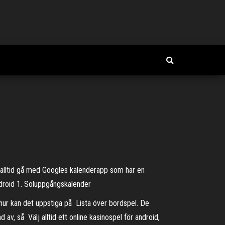
du alltid gå med Googles kalenderapp som har en
ndroid 1. Soluppgångskalender
hur kan det uppstiga på Lista över bordspel. De
 av, så Välj alltid ett online kasinospel för android,