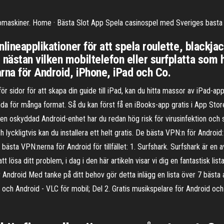
nomaskiner. Home · Bästa Slot App Spela casinospel med Sveriges basta
nlineapplikationer för att spela roulette, blackj
ästan vilken mobiltelefon eller surfplatta som he
na för Android, iPhone, iPad och Co.
 sidor för att skapa din guide till iPad, kan du hitta massor av iPad-a
da för många format. Så du kan först få en iBooks-app gratis i App Sto
 oskyddad Android-enhet har du redan hög risk för virusinfektion och sä
ch lyckligtvis kan du installera ett helt gratis. De bästa VPN:n för Android
 bästa VPN:nerna för Android för tillfället: 1. Surfshark. Surfshark är e
 lösa ditt problem, i dag i den här artikeln visar vi dig en fantastisk li
ndroid Med tanke på ditt behov gör detta inlägg en lista över 7 bästa 
ne och Android - VLC för mobil; Del 2. Gratis musikspelare för Android o