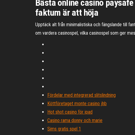
Bästa online casino paysafe 
faktum är att höja
Upptäck alt från minimalistiska och fängslande till f
om vardera casinospel, vilka casinospel som ger mest
Fördelar med integrerad slitslindning
Köttföretaget monte casino jhb
Hot shot casino för ipad
Casino rama donny och marie
Sims gratis spel 1