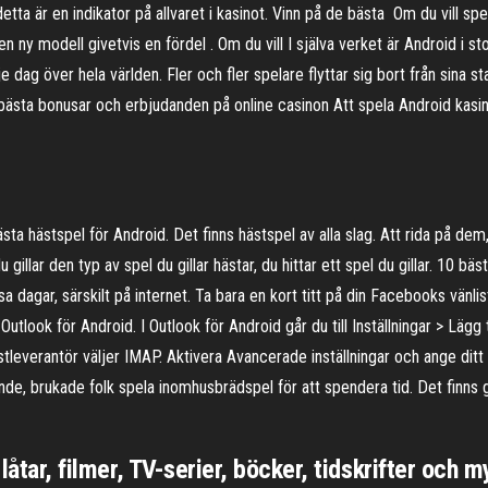
ta är en indikator på allvaret i kasinot. Vinn på de bästa Om du vill sp
 ny modell givetvis en fördel . Om du vill I själva verket är Android i
e dag över hela världen. Fler och fler spelare flyttar sig bort från sina
sta bonusar och erbjudanden på online casinon Att spela Android kasinos
ta hästspel för Android. Det finns hästspel av alla slag. Att rida på de
llar den typ av spel du gillar hästar, du hittar ett spel du gillar. 10 bä
 dagar, särskilt på internet. Ta bara en kort titt på din Facebooks vänli
look för Android. I Outlook för Android går du till Inställningar > Lägg 
tleverantör väljer IMAP. Aktivera Avancerade inställningar och ange ditt 
e, brukade folk spela inomhusbrädspel för att spendera tid. Det finns 
 låtar, filmer, TV-serier, böcker, tidskrifter och m