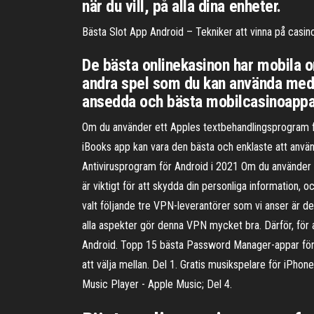
när du vill, på alla dina enheter.
Bästa Slot App Android – Tekniker att vinna på casi
De bästa onlinekasinon har mobila o
andra spel som du kan använda med n
ansedda och bästa mobilcasinoappar
Om du använder ett Apples textbehandlingsprogram för
iBooks app kan vara den bästa och enklaste att använ
Antivirusprogram för Android i 2021 Om du använder en
är viktigt för att skydda din personliga information, o
valt följande tre VPN-leverantörer som vi anser är de
alla aspekter gör denna VPN mycket bra. Därför, för att
Android. Topp 15 bästa Password Manager-appar för A
att välja mellan. Del 1. Gratis musikspelare för iPho
Music Player - Apple Music; Del 4.