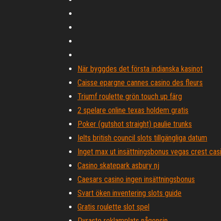
När byggdes det första indianska kasinot
Caisse epargne cannes casino des fleurs
Triumf roulette grön touch up färg
2 spelare online texas holdem gratis
Poker (gutshot straight) paulie trunks
Ielts british council slots tillgängliga datum
Inget max ut insättningsbonus vegas crest cas
Casino skatepark asbury nj
Caesars casino ingen insättningsbonus
Svart öken inventering slots guide
Gratis roulette slot spel
Dyraste reklamplats någonsin