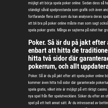
möjligt att börja spela poker online. Sedan dess så h
ständigt såväl spelprestanda som grafik och även andr
fortfarande flera sätt som du kan analysera deras sp
att bli bra på poker online måste man som sagt också ö
spela poker gratis. Många av sajterna på nätet har gr
Poker. Så är du på jakt efte
enbart att hitta de traditio
hitta två sidor där garantera
pokerrum, och allt uppdateras
Poker. Så är du på jakt efter att spela poker online b
kommer även hitta två sidor där garanterade pokerturne
spela gratis, vilket inte är möjligt på ett riktigt ca
nya spel från fler spelutvecklare. Söker du efter en s
spel på ett helt annat sätt. Är du intresserad av betti