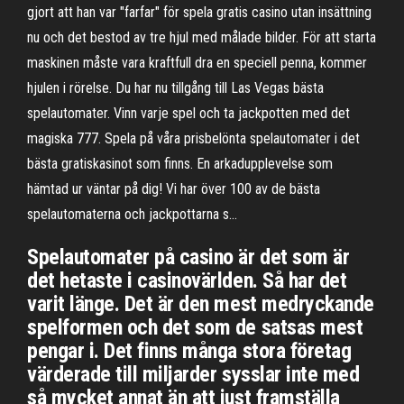
gjort att han var "farfar" för spela gratis casino utan insättning
nu och det bestod av tre hjul med målade bilder. För att starta
maskinen måste vara kraftfull dra en speciell penna, kommer
hjulen i rörelse. ‎Du har nu tillgång till Las Vegas bästa
spelautomater. Vinn varje spel och ta jackpotten med det
magiska 777. Spela på våra prisbelönta spelautomater i det
bästa gratiskasinot som finns. En arkadupplevelse som
hämtad ur väntar på dig! Vi har över 100 av de bästa
spelautomaterna och jackpottarna s…
Spelautomater på casino är det som är
det hetaste i casinovärlden. Så har det
varit länge. Det är den mest medryckande
spelformen och det som de satsas mest
pengar i. Det finns många stora företag
värderade till miljarder sysslar inte med
så mycket annat än att just framställa