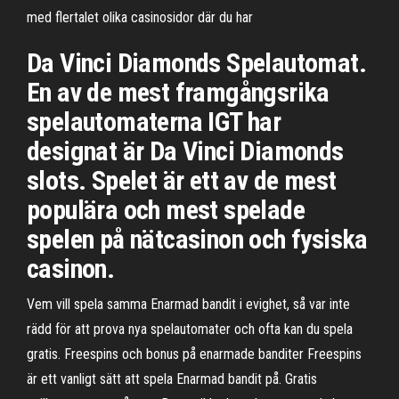
med flertalet olika casinosidor där du har
Da Vinci Diamonds Spelautomat.
En av de mest framgångsrika
spelautomaterna IGT har
designat är Da Vinci Diamonds
slots. Spelet är ett av de mest
populära och mest spelade
spelen på nätcasinon och fysiska
casinon.
Vem vill spela samma Enarmad bandit i evighet, så var inte
rädd för att prova nya spelautomater och ofta kan du spela
gratis. Freespins och bonus på enarmade banditer Freespins
är ett vanligt sätt att spela Enarmad bandit på. Gratis