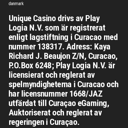
danmark
Unique Casino drivs av Play
Logia N.V. som är registrerat
enligt lagstiftning i Curacao med
nummer 138317. Adress: Kaya
Richard J. Beaujon Z/N, Curacao,
P.O.Box 6248; Play Logia N.V. är
licensierat och reglerat av
spelmyndigheterna i Curacao och
har licensnummer 1668/JAZ
utfärdat till Curaçao eGaming,
Auktoriserat och reglerat av
regeringen i Curaçao.