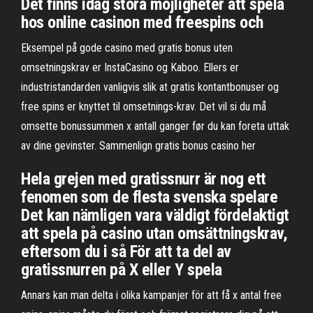
Det finns idag stora möjligheter att spela
hos online casinon med freespins och
Eksempel på gode casino med gratis bonus uten
omsetningskrav er InstaCasino og Kaboo. Ellers er
industristandarden vanligvis slik at gratis kontantbonuser og
free spins er knyttet til omsetnings-krav. Det vil si du må
omsette bonussummen x antall ganger før du kan foreta uttak
av dine gevinster. Sammenlign gratis bonus casino her
Hela grejen med gratissnurr är nog ett
fenomen som de flesta svenska spelare
Det kan nämligen vara väldigt fördelaktigt
att spela på casino utan omsättningskrav,
eftersom du i så För att ta del av
gratissnurren på X eller Y spela
Annars kan man delta i olika kampanjer för att få x antal free