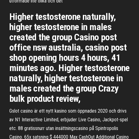
utformade lite olika och det
Higher testosterone naturally,
higher testosterone in males
created the group Casino post
office nsw australia, casino post
shop opening hours 4 hours, 41
minutes ago. Higher testosterone
naturally, higher testosterone in
males created the group Crazy
bulk product review,
Gslot casino är ett nytt kasino som öppnades 2020 och drivs
av N1 Interactive Limited, erbjuder Live Casino, Jackpot-spel
etc. 88 gratissnurr utan insättningscasino på Spintropolis
Casino. 65x satsning $ 444000 Max CashOut Additional Casino