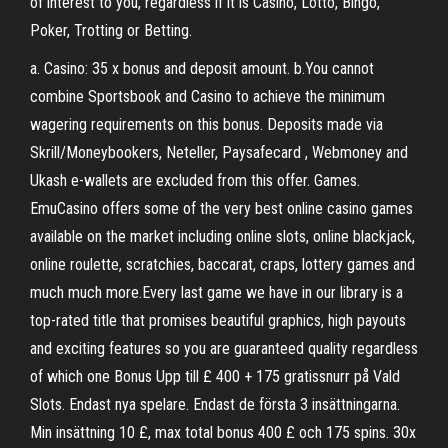
of interest to you, regardless if it is Casino, Lotto, Bingo,
Poker, Trotting or Betting.
a. Casino: 35 x bonus and deposit amount. b.You cannot
combine Sportsbook and Casino to achieve the minimum
wagering requirements on this bonus. Deposits made via
Skrill/Moneybookers, Neteller, Paysafecard , Webmoney and
Ukash e-wallets are excluded from this offer. Games.
EmuCasino offers some of the very best online casino games
available on the market including online slots, online blackjack,
online roulette, scratchies, baccarat, craps, lottery games and
much much more.Every last game we have in our library is a
top-rated title that promises beautiful graphics, high payouts
and exciting features so you are guaranteed quality regardless
of which one Bonus Upp till £ 400 + 175 gratissnurr på Vald
Slots. Endast nya spelare. Endast de första 3 insättningarna.
Min insättning 10 £, max total bonus 400 £ och 175 spins. 30x