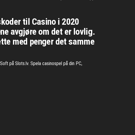
oder til Casino i 2020
ne avgjøre om det er lovlig.
ulette med penger det samme
Soft på Slots.lv. Spela casinospel på din PC,