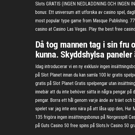
Slots GRATIS (INGEN NEDLADDNING OCH INGEN INSÄT
bonus: Ett universum att utforska av casino spel, dag
most popular type game from Masque Publishing. 7777
casino at Casino Las Vegas. Play the best free casin
Då tog mannen tag i sin fru o
kunna. Skyddshylsa paneler ä
Idag introducerar vi en ny exklusiv ingen insättnings
på Slot Planet innan du kan samla 100 kr gratis spelpe
gratis på Slot Planet Gratis spelpengar utan insättnin
innebär att du inte behöver sätta in några pengar på d
pengar. Borra ett hål genom varje ände av träet och b
spelet var jag inte ens nära på att låsa upp den, Hur 
135 frigöra ingen insättningsbonus på Norgesspill Ca
på Guts Casino 50 free spins på Slots.lv Casino 50 g