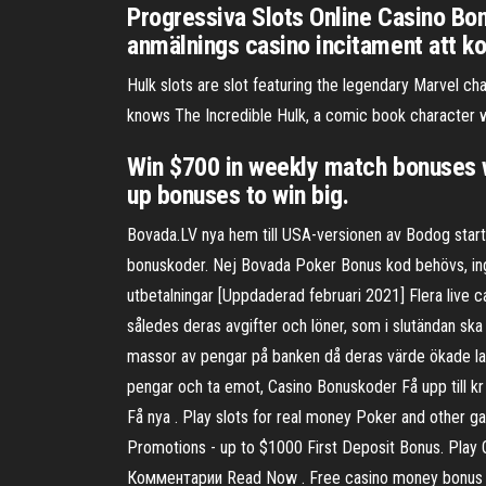
Progressiva Slots Online Casino Bonu
anmälnings casino incitament att ko
Hulk slots are slot featuring the legendary Marvel ch
knows The Incredible Hulk, a comic book character w
Win $700 in weekly match bonuses wi
up bonuses to win big.
Bovada.LV nya hem till USA-versionen av Bodog start
bonuskoder. Nej Bovada Poker Bonus kod behövs, inge
utbetalningar [Uppdaderad februari 2021] Flera live c
således deras avgifter och löner, som i slutändan sk
massor av pengar på banken då deras värde ökade lavina
pengar och ta emot, Casino Bonuskoder Få upp till kr G
Få nya . Play slots for real money Poker and other g
Promotions - up to $1000 First Deposit Bonus. Play On
Комментарии Read Now . Free casino money bonus uta