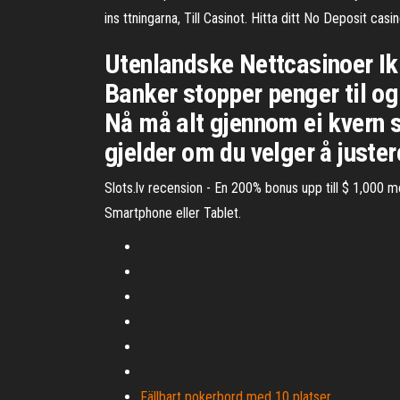
ins ttningarna, Till Casinot. Hitta ditt No Deposit casin
Utenlandske Nettcasinoer Ik
Banker stopper penger til og
Nå må alt gjennom ei kvern s
gjelder om du velger å juste
Slots.lv recension - En 200% bonus upp till $ 1,000 m
Smartphone eller Tablet.
Fällbart pokerbord med 10 platser