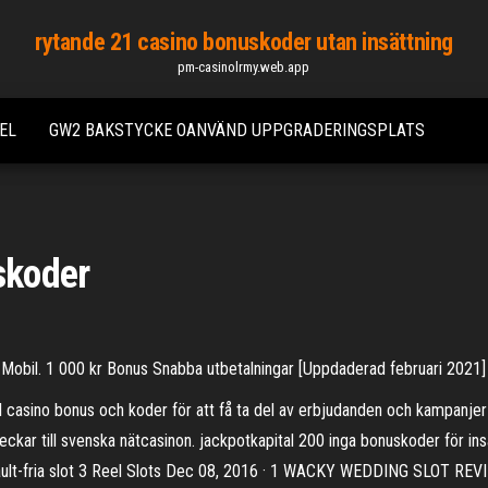
rytande 21 casino bonuskoder utan insättning
pm-casinolrmy.web.app
EL
GW2 BAKSTYCKE OANVÄND UPPGRADERINGSPLATS
skoder
 & Mobil. 1 000 kr Bonus Snabba utbetalningar [Uppdaderad februari 2021]
l casino bonus och koder för att få ta del av erbjudanden och kampanjer 
kar till svenska nätcasinon. jackpotkapital 200 inga bonuskoder för in
ault-fria slot 3 Reel Slots Dec 08, 2016 · 1 WACKY WEDDING SLOT 