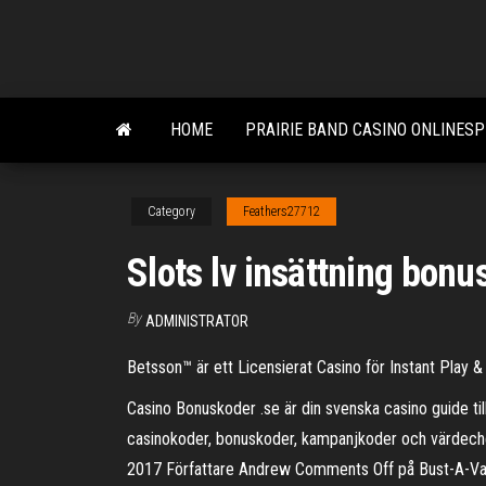
Skip
to
the
content
HOME
PRAIRIE BAND CASINO ONLINESP
Category
Feathers27712
Slots lv insättning bonu
By
ADMINISTRATOR
Betsson™️ är ett Licensierat Casino för Instant Play
Casino Bonuskoder .se är din svenska casino guide til
casinokoder, bonuskoder, kampanjkoder och värdechec
2017 Författare Andrew Comments Off på Bust-A-V