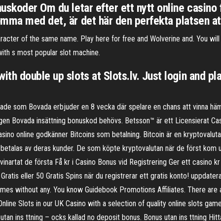
skoder Om du letar efter ett nytt online casino 
mma med det, är det här den perfekta platsen att
aracter of the same name. Play here for free and Wolverine and. You will
ith s most popular slot machine.
th double up slots at Slots.lv. Just login and p
ade som Bovada erbjuder en 8 vecka där spelare en chans att vinna hämt
n Bovada insättning bonuskod behövs. Betsson™️ är ett Licensierat Cas
asino online godkänner Bitcoins som betalning. Bitcoin är en kryptovalut
a betalas av deras kunder. De som köpte kryptovalutan när de först kom
rtat de första Få kr i Casino Bonus vid Registrering Ger ett casino kr gra
ratis eller 50 Gratis Spins när du registrerar ett gratis konto! uppdater
ames without any. You know Guidebook Promotions Affiliates. There are a
line Slots in our UK Casino with a selection of quality online slots game
n ins ttning – ocks kallad no deposit bonus. Bonus utan ins ttning Hi